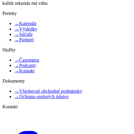
každá sekunda má váhu
Preteky
→
Kalendár
→
Výsledky
→
Súťaže
→
Partneri
Služby
→
Časomiera
→
Podcasty
→
Kontakt
Dokumenty
→
Všeobecné obchodné podmienky
→
Ochrana osobných údajov
Kontakt