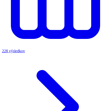
228 výsledkov