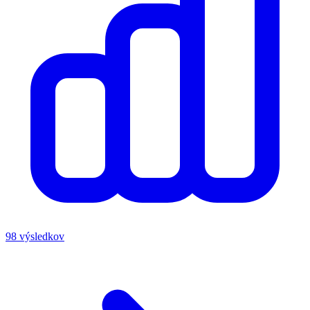
98 výsledkov