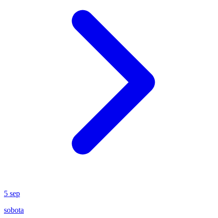
5
sep
sobota