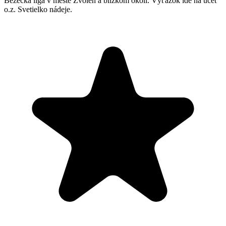
Bežecká liga v meste Zvolen a blízkom okolí. Výťažok ide na účet
o.z. Svetielko nádeje.