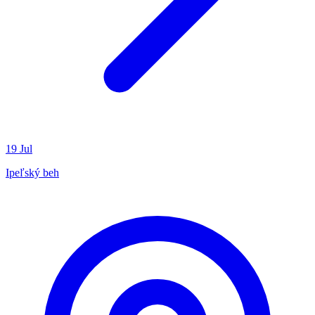
19
Jul
Ipeľský beh