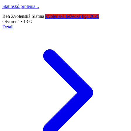
Slatinskô prplenia...
Beh
Zvolenská Slatina
Zvolenská bežecká liga 2026
Otvorená
· 13 €
Detail