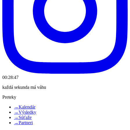
00:28:47
každá sekunda má váhu
Preteky
→
Kalendár
→
Výsledky
→
Súťaže
→
Partneri