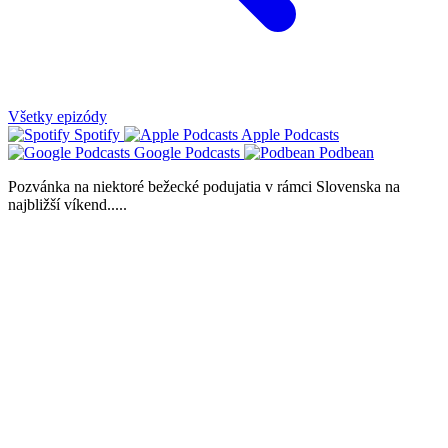
Všetky epizódy
Spotify
Apple Podcasts
Google Podcasts
Podbean
Pozvánka na niektoré bežecké podujatia v rámci Slovenska na
najbližší víkend.....