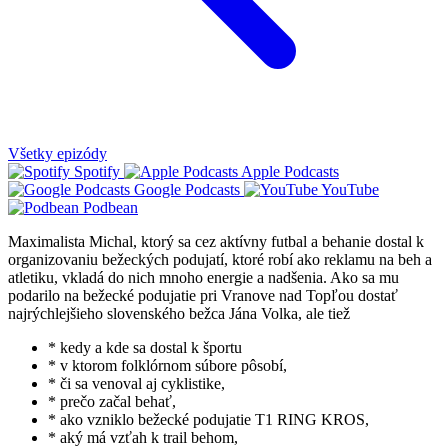
Všetky epizódy
Spotify
Apple Podcasts
Google Podcasts
YouTube
Podbean
Maximalista Michal, ktorý sa cez aktívny futbal a behanie dostal k
organizovaniu bežeckých podujatí, ktoré robí ako reklamu na beh a
atletiku, vkladá do nich mnoho energie a nadšenia. Ako sa mu
podarilo na bežecké podujatie pri Vranove nad Topľou dostať
najrýchlejšieho slovenského bežca Jána Volka, ale tiež
* kedy a kde sa dostal k športu
* v ktorom folklórnom súbore pôsobí,
* či sa venoval aj cyklistike,
* prečo začal behať,
* ako vzniklo bežecké podujatie T1 RING KROS,
* aký má vzťah k trail behom,