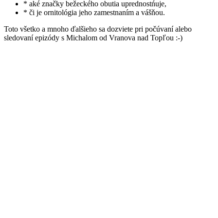
* aké značky bežeckého obutia uprednostńuje,
* či je ornitológia jeho zamestnaním a vášňou.
Toto všetko a mnoho ďalšieho sa dozviete pri počúvaní alebo
sledovaní epizódy s Michalom od Vranova nad Topľou :-)