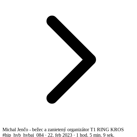
Michal Jenčo - bežec a zanietený organizátor T1 RING KROS
#hip_hyb_hybaj_084
·
22. feb 2023
·
1 hod. 5 min. 9 sek.