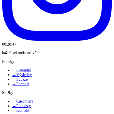
00:28:47
každá sekunda má váhu
Preteky
→
Kalendár
→
Výsledky
→
Súťaže
→
Partneri
Služby
→
Časomiera
→
Podcasty
→
Kontakt