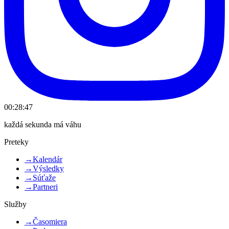
00:28:47
každá sekunda má váhu
Preteky
→
Kalendár
→
Výsledky
→
Súťaže
→
Partneri
Služby
→
Časomiera