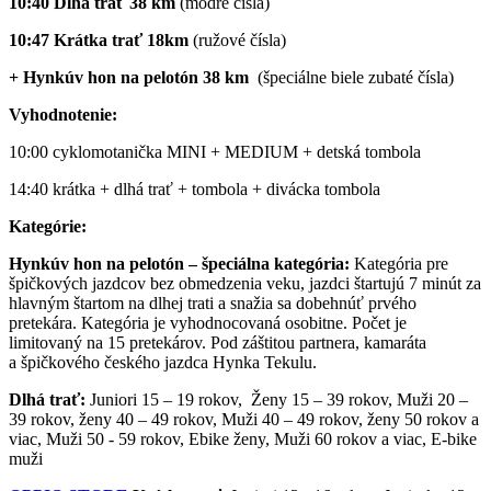
10:40 Dlhá trať 38 km
(modré čísla)
10:47 Krátka trať 18km
(ružové čísla)
+ Hynkúv hon na pelotón 38 km
(špeciálne biele zubaté čísla)
Vyhodnotenie:
10:00 cyklomotanička MINI + MEDIUM + detská tombola
14:40 krátka + dlhá trať + tombola + divácka tombola
Kategórie:
Hynkúv hon na pelotón – špeciálna kategória:
Kategória pre
špičkových jazdcov bez obmedzenia veku, jazdci štartujú 7 minút za
hlavným štartom na dlhej trati a snažia sa dobehnúť prvého
pretekára. Kategória je vyhodnocovaná osobitne. Počet je
limitovaný na 15 pretekárov. Pod záštitou partnera, kamaráta
a špičkového českého jazdca Hynka Tekulu.
Dlhá trať:
Juniori 15 – 19 rokov, Ženy 15 – 39 rokov, Muži 20 –
39 rokov, ženy 40 – 49 rokov, Muži 40 – 49 rokov, ženy 50 rokov a
viac, Muži 50 - 59 rokov, Ebike ženy, Muži 60 rokov a viac, E-bike
muži