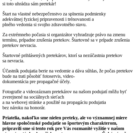
si toto uhrádza sám pretekár!
Štart na vlastné nebezpečenstvo za splnenia podmienky
adekvátnej fyzickej pripravenosti i trénovanosti a
plného vedomia si svojho zdravotného stavu.
Za extrémneho počasia si organizátor vyhradzuje právo na zmenu
termínu, prípadne zrušenia pretekov. Štartovné sa v prípade zrušenia
pretekov nevracia.
Štartovné prihlásených pretekárov, ktorí sa nezúčastnia pretekov
sa nevracia.
Účastník podujatia berie na vedomie a dáva súhlas, že počas pretekov
bude na trati pôsobiť fotoservis, video-
dokumentácia pre propagačné účely.
Fotografie a videozáznam pretekárov na našom podujatí môžu byť
zverejnené na sociálnych sieťach
a na webovej stránke a použité na propagáciu podujatia
bez nároku na honorár.
Priatelia, nakoľko sme nielen preteky, ale vo významnej miere
hlavne spoločenské podujatie so športovým charakterom,
pripravili sme si tento rok pre Vás rozmanité vyžitie v našom