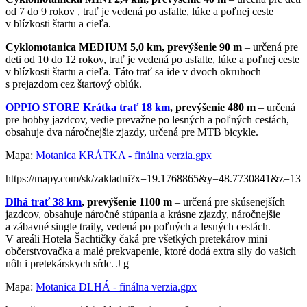
od 7 do 9 rokov , trať je vedená po asfalte, lúke a poľnej ceste
v blízkosti štartu a cieľa.
Cyklomotanica MEDIUM 5,0 km, prevýšenie 90 m
– určená pre
deti od 10 do 12 rokov, trať je vedená po asfalte, lúke a poľnej ceste
v blízkosti štartu a cieľa. Táto trať sa ide v dvoch okruhoch
s prejazdom cez štartový oblúk.
OPPIO STORE
Krátka trať 18 km
, prevýšenie 480 m
– určená
pre hobby jazdcov, vedie prevažne po lesných a poľných cestách,
obsahuje dva náročnejšie zjazdy, určená pre MTB bicykle.
Mapa:
Motanica KRÁTKA - finálna verzia.gpx
https://mapy.com/sk/zakladni?x=19.1768865&y=48.7730841&z=13
Dlhá trať 38 km
, prevýšenie 1100 m
– určená pre skúsenejších
jazdcov, obsahuje náročné stúpania a krásne zjazdy, náročnejšie
a zábavné single traily, vedená po poľných a lesných cestách.
V areáli Hotela Šachtičky čaká pre všetkých pretekárov mini
občerstvovačka a malé prekvapenie, ktoré dodá extra sily do vašich
nôh i pretekárskych sŕdc. J g
Mapa:
Motanica DLHÁ - finálna verzia.gpx