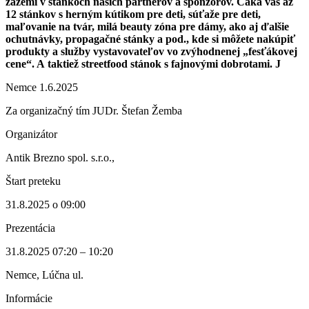
zázemí v stánkoch našich partnerov a sponzorov. Čaká vás až
12 stánkov s herným kútikom pre deti, súťaže pre deti,
maľovanie na tvár, milá beauty zóna pre dámy, ako aj ďalšie
ochutnávky, propagačné stánky a pod., kde si môžete nakúpiť
produkty a služby vystavovateľov vo zvýhodnenej „fesťákovej
cene“. A taktiež streetfood stánok s fajnovými dobrotami. J
Nemce 1.6.2025
Za organizačný tím JUDr. Štefan Žemba
Organizátor
Antik Brezno spol. s.r.o.,
Štart preteku
31.8.2025 o 09:00
Prezentácia
31.8.2025 07:20 – 10:20
Nemce, Lúčna ul.
Informácie