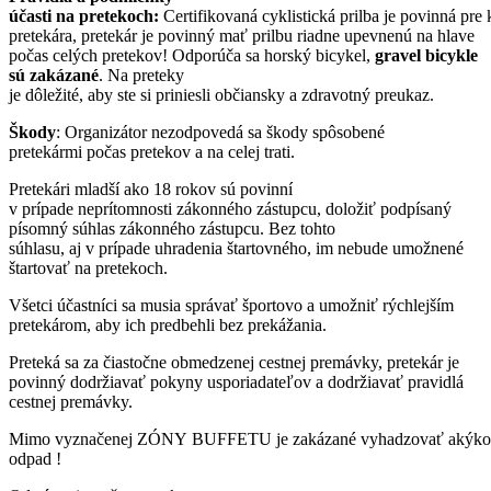
účasti na pretekoch:
Certifikovaná cyklistická prilba je povinná pre
pretekára, pretekár je povinný mať prilbu riadne upevnenú na hlave
počas celých pretekov! Odporúča sa horský bicykel,
gravel bicykle
sú zakázané
. Na preteky
je dôležité, aby ste si priniesli občiansky a zdravotný preukaz.
Škody
: Organizátor nezodpovedá sa škody spôsobené
pretekármi počas pretekov a na celej trati.
Pretekári mladší ako 18 rokov sú povinní
v prípade neprítomnosti zákonného zástupcu, doložiť podpísaný
písomný súhlas zákonného zástupcu. Bez tohto
súhlasu, aj v prípade uhradenia štartovného, im nebude umožnené
štartovať na pretekoch.
Všetci účastníci sa musia správať športovo a umožniť rýchlejším
pretekárom, aby ich predbehli bez prekážania.
Preteká sa za čiastočne obmedzenej cestnej premávky, pretekár je
povinný dodržiavať pokyny usporiadateľov a dodržiavať pravidlá
cestnej premávky.
Mimo vyznačenej ZÓNY BUFFETU je zakázané vyhadzovať akýko
odpad !