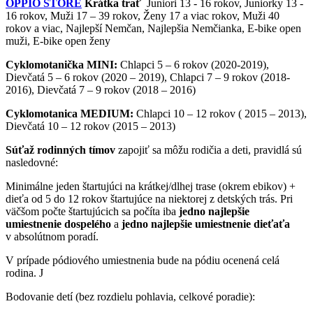
OPPIO STORE
Krátka trať
Juniori 13 - 16 rokov, Juniorky 13 -
16 rokov, Muži 17 – 39 rokov, Ženy 17 a viac rokov, Muži 40
rokov a viac, Najlepší Nemčan, Najlepšia Nemčianka, E-bike open
muži, E-bike open ženy
Cyklomotanička MINI:
Chlapci 5 – 6 rokov (2020-2019),
Dievčatá 5 – 6 rokov (2020 – 2019), Chlapci 7 – 9 rokov (2018-
2016), Dievčatá 7 – 9 rokov (2018 – 2016)
Cyklomotanica MEDIUM:
Chlapci 10 – 12 rokov ( 2015 – 2013),
Dievčatá 10 – 12 rokov (2015 – 2013)
Súťaž rodinných tímov
zapojiť sa môžu rodičia a deti, pravidlá sú
nasledovné:
Minimálne jeden štartujúci na krátkej/dlhej trase (okrem ebikov) +
dieťa od 5 do 12 rokov štartujúce na niektorej z detských trás. Pri
väčšom počte štartujúcich sa počíta iba
jedno najlepšie
umiestnenie dospelého
a
jedno najlepšie umiestnenie dieťaťa
v absolútnom poradí.
V prípade pódiového umiestnenia bude na pódiu ocenená celá
rodina. J
Bodovanie detí (bez rozdielu pohlavia, celkové poradie):