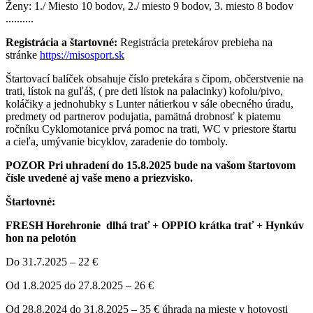
Ženy: 1./ Miesto 10 bodov, 2./ miesto 9 bodov, 3. miesto 8 bodov
..........
Registrácia a štartovné:
Registrácia pretekárov prebieha na
stránke
https://misosport.sk
Štartovací balíček obsahuje číslo pretekára s čipom, občerstvenie na
trati, lístok na guľáš, ( pre deti lístok na palacinky) kofolu/pivo,
koláčiky a jednohubky s Lunter nátierkou v sále obecného úradu,
predmety od partnerov podujatia, pamätná drobnosť k piatemu
ročníku Cyklomotanice prvá pomoc na trati, WC v priestore štartu
a cieľa, umývanie bicyklov, zaradenie do tomboly.
POZOR Pri uhradení do 15.8.2025 bude na vašom štartovom
čísle uvedené aj vaše meno a priezvisko.
Štartovné:
FRESH Horehronie dlhá trať + OPPIO krátka trať + Hynkúv
hon na pelotón
Do 31.7.2025 – 22 €
Od 1.8.2025 do 27.8.2025 – 26 €
Od 28.8.2024 do 31.8.2025 – 35 € úhrada na mieste v hotovosti