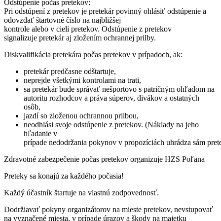
Odstúpenie počas pretekov:
Pri odstúpení z pretekov je pretekár povinný ohlásiť odstúpenie a
odovzdať štartovné číslo na najbližšej
kontrole alebo v cieli pretekov. Odstúpenie z pretekov
signalizuje pretekár aj zložením ochrannej prilby.
Diskvalifikácia pretekára počas pretekov v prípadoch, ak:
pretekár predčasne odštartuje,
neprejde všetkými kontrolami na trati,
sa pretekár bude správať nešportovo s patričným ohľadom na
autoritu rozhodcov a práva súperov, divákov a ostatných
osôb,
jazdí so zloženou ochrannou prilbou,
neodhlási svoje odstúpenie z pretekov. (Náklady na jeho
hľadanie v
prípade nedodržania pokynov v propozíciách uhrádza sám prete
Zdravotné zabezpečenie počas pretekov organizuje HZS Poľana
Preteky sa konajú za každého počasia!
Každý účastník štartuje na vlastnú zodpovednosť.
Dodržiavať pokyny organizátorov na mieste pretekov, nevstupovať
na vyznačené miesta, v prípade úrazov a škody na majetku