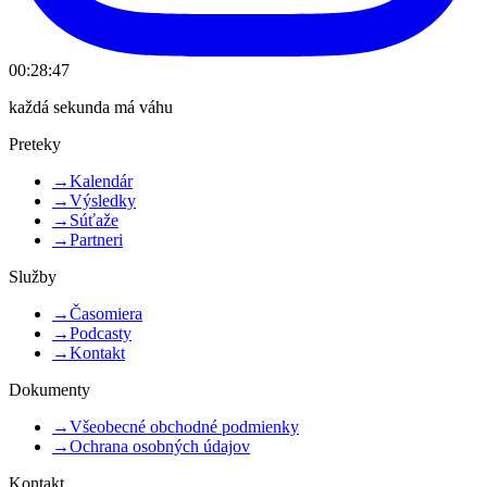
00:28:47
každá sekunda má váhu
Preteky
→
Kalendár
→
Výsledky
→
Súťaže
→
Partneri
Služby
→
Časomiera
→
Podcasty
→
Kontakt
Dokumenty
→
Všeobecné obchodné podmienky
→
Ochrana osobných údajov
Kontakt