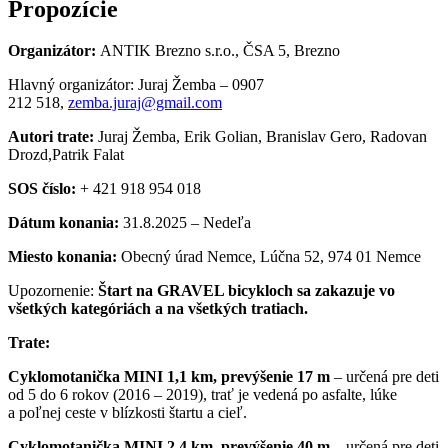
Propozície
Organizátor:
ANTIK Brezno s.r.o., ČSA 5, Brezno
Hlavný organizátor: Juraj Žemba – 0907
212 518,
zemba.juraj@gmail.com
Autori trate:
Juraj Žemba, Erik Golian, Branislav Gero, Radovan
Drozd,Patrik Falat
SOS číslo:
+ 421 918 954 018
Dátum konania:
31.8.2025 – Nedeľa
Miesto konania:
Obecný úrad Nemce, Lúčna 52, 974 01 Nemce
Upozornenie:
Štart na GRAVEL bicykloch sa zakazuje vo
všetkých kategóriách a na všetkých tratiach.
Trate:
Cyklomotanička MINI 1,1 km, prevýšenie 17 m
– určená pre deti
od 5 do 6 rokov (2016 – 2019), trať je vedená po asfalte, lúke
a poľnej ceste v blízkosti štartu a cieľ.
Cyklomotanička MINI 2,4 km, prevýšenie 40 m
– určená pre deti