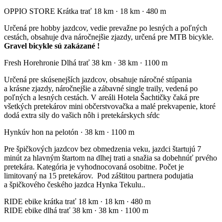
OPPIO STORE Krátka trať 18 km
·
18 km
·
480 m
Určená pre hobby jazdcov, vedie prevažne po lesných a poľných
cestách, obsahuje dva náročnejšie zjazdy, určená pre MTB bicykle.
Gravel bicykle sú zakázané !
Fresh Horehronie Dlhá trať 38 km
·
38 km
·
1100 m
Určená pre skúsenejších jazdcov, obsahuje náročné stúpania
a krásne zjazdy, náročnejšie a zábavné single traily, vedená po
poľných a lesných cestách. V areáli Hotela Šachtičky čaká pre
všetkých pretekárov mini občerstvovačka a malé prekvapenie, ktoré
dodá extra sily do vašich nôh i pretekárskych sŕdc
Hynkúv hon na pelotón
·
38 km
·
1100 m
Pre špičkových jazdcov bez obmedzenia veku, jazdci štartujú 7
minút za hlavným štartom na dlhej trati a snažia sa dobehnúť prvého
pretekára. Kategória je vyhodnocovaná osobitne. Počet je
limitovaný na 15 pretekárov. Pod záštitou partnera podujatia
a špičkového českého jazdca Hynka Tekulu..
RIDE ebike krátka trať 18 km
·
18 km
·
480 m
RIDE ebike dlhá trať 38 km
·
38 km
·
1100 m