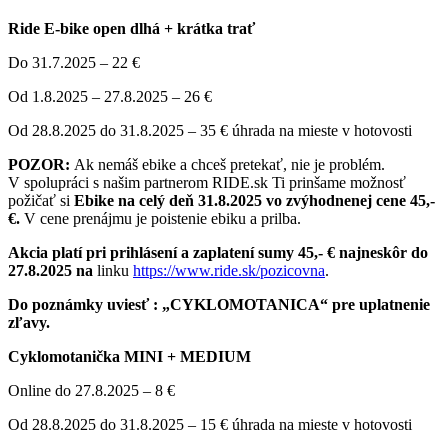
Ride E-bike open dlhá + krátka trať
Do 31.7.2025 – 22 €
Od 1.8.2025 – 27.8.2025 – 26 €
Od 28.8.2025 do 31.8.2025 – 35 € úhrada na mieste v hotovosti
POZOR:
Ak nemáš ebike a chceš pretekať, nie je problém.
V spolupráci s našim partnerom RIDE.sk Ti prinšame možnosť
požičať si
Ebike na celý deň 31.8.2025 vo zvýhodnenej cene 45,-
€.
V cene prenájmu je poistenie ebiku a prilba.
Akcia platí pri prihlásení a zaplatení sumy 45,- € najneskôr do
27.8.2025 na
linku
https://www.ride.sk/pozicovna
.
Do poznámky uviesť : „CYKLOMOTANICA“ pre uplatnenie
zľavy.
Cyklomotanička MINI + MEDIUM
Online do 27.8.2025 – 8 €
Od 28.8.2025 do 31.8.2025 – 15 € úhrada na mieste v hotovosti