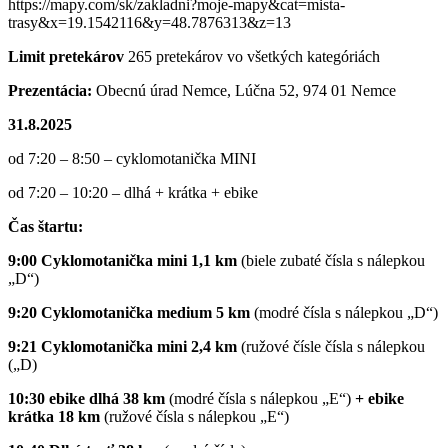
https://mapy.com/sk/zakladni?moje-mapy&cat=mista-
trasy&x=19.1542116&y=48.7876313&z=13
Limit pretekárov
265 pretekárov vo všetkých kategóriách
Prezentácia:
Obecnú úrad Nemce, Lúčna 52, 974 01 Nemce
31.8.2025
od 7:20 – 8:50 – cyklomotanička MINI
od 7:20 – 10:20 – dlhá + krátka + ebike
Čas štartu:
9:00 Cyklomotanička mini 1,1 km
(biele zubaté čísla s nálepkou
„D“)
9:20 Cyklomotanička medium 5 km
(modré čísla s nálepkou „D“)
9:21 Cyklomotanička mini 2,4 km
(ružové čísle čísla s nálepkou
(„D)
10:30 ebike dlhá 38 km
(modré čísla s nálepkou „E“)
+ ebike
krátka 18 km
(ružové čísla s nálepkou „E“)