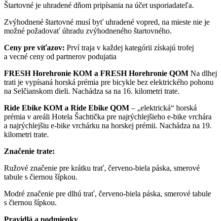
Štartovné je uhradené dňom pripísania na účet usporiadateľa.
Zvýhodnené štartovné musí byť uhradené vopred, na mieste nie je
možné požadovať úhradu zvýhodneného štartovného.
Ceny pre víťazov:
Prví traja v každej kategórii získajú trofej
a vecné ceny od partnerov podujatia
FRESH Horehronie KOM a FRESH Horehronie QOM
Na dlhej
trati je vypísaná horská prémia pre bicykle bez elektrického pohonu
na Selčianskom dieli. Nachádza sa na 16. kilometri trate.
Ride Ebike KOM a Ride Ebike QOM
– „elektrická“ horská
prémia v areáli Hotela Šachtička pre najrýchlejšieho e-bike vrchára
a najrýchlejšiu e-bike vrchárku na horskej prémii. Nachádza na 19.
kilometri trate.
Značenie trate:
Ružové značenie pre krátku trať, červeno-biela páska, smerové
tabule s čiernou šípkou.
Modré značenie pre dlhú trať, červeno-biela páska, smerové tabule
s čiernou šípkou.
Pravidlá a podmienky