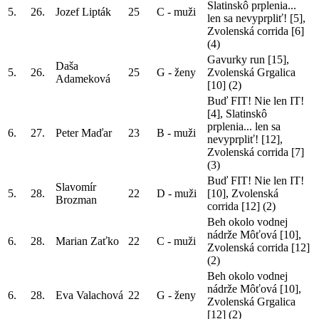
Slatinskô prplenia...
5.
26.
Jozef Lipták
25
C - muži
len sa nevyprpliť! [5],
Zvolenská corrida [6]
(4)
Gavurky run [15],
Daša
5.
26.
25
G - ženy
Zvolenská Grgalica
Adameková
[10]
(2)
Buď FIT! Nie len IT!
[4], Slatinskô
prplenia... len sa
6.
27.
Peter Maďar
23
B - muži
nevyprpliť! [12],
Zvolenská corrida [7]
(3)
Buď FIT! Nie len IT!
Slavomír
5.
28.
22
D - muži
[10], Zvolenská
Brozman
corrida [12]
(2)
Beh okolo vodnej
nádrže Môťová [10],
6.
28.
Marian Zaťko
22
C - muži
Zvolenská corrida [12]
(2)
Beh okolo vodnej
nádrže Môťová [10],
6.
28.
Eva Valachová
22
G - ženy
Zvolenská Grgalica
[12]
(2)