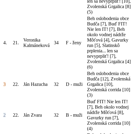
len sa nevyprpliť! [10],
Zvolenská Grgalica [8]
(5)
Beh oslobodenia obce
Budča [7], Buď FIT!
Nie len IT! [7], Beh
okolo vodnej nádrže
Veronika
Môťová [4], Gavurky
4.
21.
34
F - ženy
Kalmáneková
run [5], Slatinskô
prplenia... len sa
nevyprpliť! [7],
Zvolenská Grgalica [4]
(6)
Beh oslobodenia obce
Budča [12], Zvolenská
3
22.
Ján Hazucha
32
D - muži
Grgalica [10],
Zvolenská corrida [10]
(3)
Buď FIT! Nie len IT!
[7], Beh okolo vodnej
nádrže Môťová [8],
2
22.
Ján Zvara
32
B - muži
Gavurky run [7],
Zvolenská corrida [10]
(4)