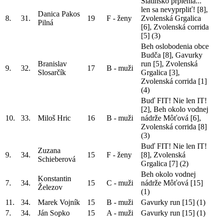
Slatinskô prplenia...
len sa nevyprpliť! [8],
Danica Pakos
8.
31.
19
F - ženy
Zvolenská Grgalica
Pilná
[6], Zvolenská corrida
[5]
(3)
Beh oslobodenia obce
Budča [8], Gavurky
Branislav
run [5], Zvolenská
9.
32.
17
B - muži
Slosarčík
Grgalica [3],
Zvolenská corrida [1]
(4)
Buď FIT! Nie len IT!
[2], Beh okolo vodnej
10.
33.
Miloš Hric
16
B - muži
nádrže Môťová [6],
Zvolenská corrida [8]
(3)
Buď FIT! Nie len IT!
Zuzana
9.
34.
15
F - ženy
[8], Zvolenská
Schieberová
Grgalica [7]
(2)
Beh okolo vodnej
Konstantin
7.
34.
15
C - muži
nádrže Môťová [15]
Železov
(1)
11.
34.
Marek Vojník
15
B - muži
Gavurky run [15]
(1)
7.
34.
Ján Sopko
15
A - muži
Gavurky run [15]
(1)