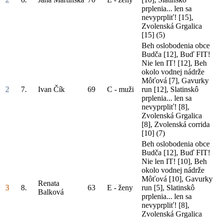
prplenia... len sa
nevyprpliť! [15],
Zvolenská Grgalica
[15]
(5)
Beh oslobodenia obce
Budča [12], Buď FIT!
Nie len IT! [12], Beh
okolo vodnej nádrže
Môťová [7], Gavurky
2
7.
Ivan Čík
69
C - muži
run [12], Slatinskô
prplenia... len sa
nevyprpliť! [8],
Zvolenská Grgalica
[8], Zvolenská corrida
[10]
(7)
Beh oslobodenia obce
Budča [12], Buď FIT!
Nie len IT! [10], Beh
okolo vodnej nádrže
Môťová [10], Gavurky
Renata
3
8.
63
E - ženy
run [5], Slatinskô
Balková
prplenia... len sa
nevyprpliť! [8],
Zvolenská Grgalica