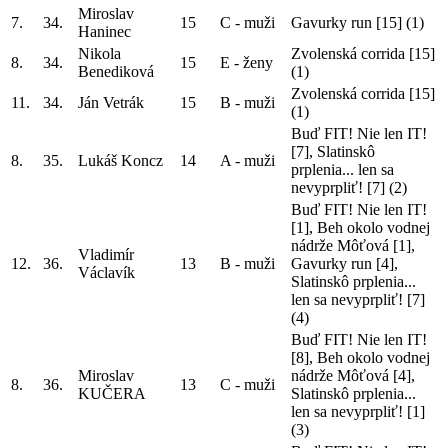
Miroslav
7.
34.
15
C - muži
Gavurky run [15]
(1)
Haninec
Nikola
Zvolenská corrida [15]
8.
34.
15
E - ženy
Benediková
(1)
Zvolenská corrida [15]
11.
34.
Ján Vetrák
15
B - muži
(1)
Buď FIT! Nie len IT!
[7], Slatinskô
8.
35.
Lukáš Koncz
14
A - muži
prplenia... len sa
nevyprpliť! [7]
(2)
Buď FIT! Nie len IT!
[1], Beh okolo vodnej
nádrže Môťová [1],
Vladimír
12.
36.
13
B - muži
Gavurky run [4],
Václavík
Slatinskô prplenia...
len sa nevyprpliť! [7]
(4)
Buď FIT! Nie len IT!
[8], Beh okolo vodnej
Miroslav
nádrže Môťová [4],
8.
36.
13
C - muži
KUČERA
Slatinskô prplenia...
len sa nevyprpliť! [1]
(3)