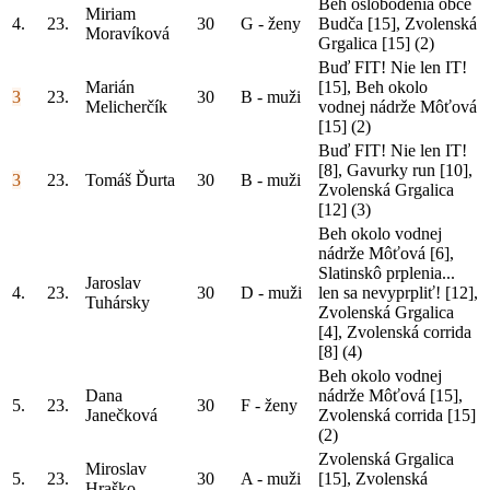
Beh oslobodenia obce
Miriam
4.
23.
30
G - ženy
Budča [15], Zvolenská
Moravíková
Grgalica [15]
(2)
Buď FIT! Nie len IT!
Marián
[15], Beh okolo
3
23.
30
B - muži
Melicherčík
vodnej nádrže Môťová
[15]
(2)
Buď FIT! Nie len IT!
[8], Gavurky run [10],
3
23.
Tomáš Ďurta
30
B - muži
Zvolenská Grgalica
[12]
(3)
Beh okolo vodnej
nádrže Môťová [6],
Slatinskô prplenia...
Jaroslav
4.
23.
30
D - muži
len sa nevyprpliť! [12],
Tuhársky
Zvolenská Grgalica
[4], Zvolenská corrida
[8]
(4)
Beh okolo vodnej
Dana
nádrže Môťová [15],
5.
23.
30
F - ženy
Janečková
Zvolenská corrida [15]
(2)
Zvolenská Grgalica
Miroslav
5.
23.
30
A - muži
[15], Zvolenská
Hraško