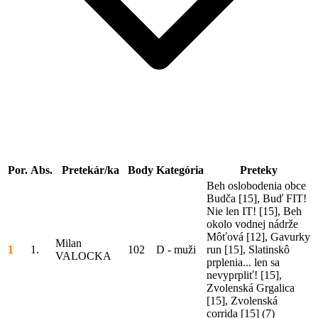
Por.
Abs.
Pretekár/ka
Body
Kategória
Preteky
Beh oslobodenia obce
Budča [15], Buď FIT!
Nie len IT! [15], Beh
okolo vodnej nádrže
Môťová [12], Gavurky
Milan
1
1.
102
D - muži
run [15], Slatinskô
VALOCKA
prplenia... len sa
nevyprpliť! [15],
Zvolenská Grgalica
[15], Zvolenská
corrida [15]
(7)