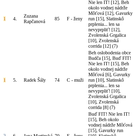
Nie len IT! [12], Beh
okolo vodnej nádrže
Môťová [12], Gavurky
Zuzana
1
4.
85
F - ženy
run [15], Slatinskô
Rapčanová
prplenia... len sa
nevyprpliť! [12],
Zvolenská Grgalica
[10], Zvolenská
corrida [12]
(7)
Beh oslobodenia obce
Budča [15], Buď FIT!
Nie len IT! [15], Beh
okolo vodnej nádrže
Môťová [6], Gavurky
1
5.
Radek Šály
74
C - muži
run [10], Slatinskô
prplenia... len sa
nevyprpliť! [10],
Zvolenská Grgalica
[10], Zvolenská
corrida [8]
(7)
Buď FIT! Nie len IT!
[15], Beh okolo
vodnej nádrže Môťová
[15], Gavurky run
2
6.
Jana Martinská
70
E - ženy
[10], Slatinskô