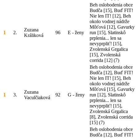
Beh oslobodenia obce
Budča [15], Buď FIT!
Nie len IT! [12], Beh
okolo vodnej nádrže
Môťová [12], Gavurky
Zuzana
1
2.
96
E - ženy
run [15], Slatinskô
Králiková
prplenia... len sa
nevyprpliť! [15],
Zvolenská Grgalica
[15], Zvolenská
corrida [12]
(7)
Beh oslobodenia obce
Budča [12], Buď FIT!
Nie len IT! [15], Beh
okolo vodnej nádrže
Môťová [15], Gavurky
Zuzana
1
3.
92
G - ženy
run [12], Slatinskô
Vaculčiaková
prplenia... len sa
nevyprpliť! [15],
Zvolenská Grgalica
[8], Zvolenská corrida
[15]
(7)
Beh oslobodenia obce
Budča [12], Buď FIT!