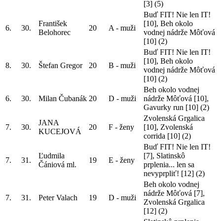
[3]
(5)
Buď FIT! Nie len IT!
František
[10], Beh okolo
6.
30.
20
A - muži
Belohorec
vodnej nádrže Môťová
[10]
(2)
Buď FIT! Nie len IT!
[10], Beh okolo
8.
30.
Štefan Gregor
20
B - muži
vodnej nádrže Môťová
[10]
(2)
Beh okolo vodnej
6.
30.
Milan Čubanák
20
D - muži
nádrže Môťová [10],
Gavurky run [10]
(2)
Zvolenská Grgalica
JANA
7.
30.
20
F - ženy
[10], Zvolenská
KUCEJOVÁ
corrida [10]
(2)
Buď FIT! Nie len IT!
Ľudmila
[7], Slatinskô
7.
31.
19
E - ženy
Čániová ml.
prplenia... len sa
nevyprpliť! [12]
(2)
Beh okolo vodnej
nádrže Môťová [7],
7.
31.
Peter Valach
19
D - muži
Zvolenská Grgalica
[12]
(2)