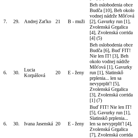
Beh oslobodenia obce
Budča [10], Beh okolo
vodnej nádrže Môťová
7.
29.
Andrej Zaťko
21
B - muži
[2], Gavurky run [1],
Zvolenská Grgalica
[4], Zvolenská corrida
[4]
(5)
Beh oslobodenia obce
Budča [6], Buď FIT!
Nie len IT! [3], Beh
okolo vodnej nádrže
Môťová [1], Gavurky
Lucia
6.
30.
20
E - ženy
run [1], Slatinskô
Korpášová
prplenia... len sa
nevyprpliť! [5],
Zvolenská Grgalica
[3], Zvolenská corrida
[1]
(7)
Buď FIT! Nie len IT!
[5], Gavurky run [1],
Slatinskô prplenia...
6.
30.
Ivana Jasenská
20
E - ženy
len sa nevyprpliť! [4],
Zvolenská Grgalica
[7], Zvolenská corrida