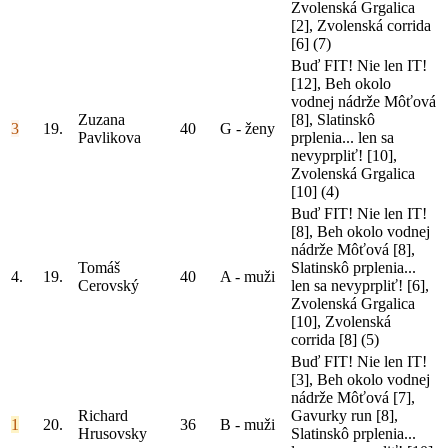
Zvolenská Grgalica
[2], Zvolenská corrida
[6]
(7)
Buď FIT! Nie len IT!
[12], Beh okolo
vodnej nádrže Môťová
Zuzana
[8], Slatinskô
3
19.
40
G - ženy
Pavlikova
prplenia... len sa
nevyprpliť! [10],
Zvolenská Grgalica
[10]
(4)
Buď FIT! Nie len IT!
[8], Beh okolo vodnej
nádrže Môťová [8],
Tomáš
Slatinskô prplenia...
4.
19.
40
A - muži
Cerovský
len sa nevyprpliť! [6],
Zvolenská Grgalica
[10], Zvolenská
corrida [8]
(5)
Buď FIT! Nie len IT!
[3], Beh okolo vodnej
nádrže Môťová [7],
Richard
Gavurky run [8],
1
20.
36
B - muži
Hrusovsky
Slatinskô prplenia...