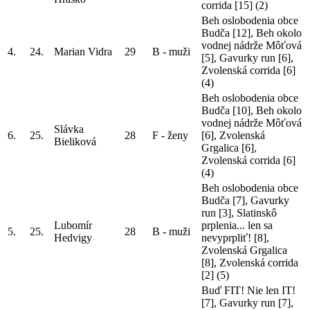
corrida [15]
(2)
Beh oslobodenia obce
Budča [12], Beh okolo
vodnej nádrže Môťová
4.
24.
Marian Vidra
29
B - muži
[5], Gavurky run [6],
Zvolenská corrida [6]
(4)
Beh oslobodenia obce
Budča [10], Beh okolo
vodnej nádrže Môťová
Slávka
6.
25.
28
F - ženy
[6], Zvolenská
Bieliková
Grgalica [6],
Zvolenská corrida [6]
(4)
Beh oslobodenia obce
Budča [7], Gavurky
run [3], Slatinskô
Lubomír
prplenia... len sa
5.
25.
28
B - muži
Hedvigy
nevyprpliť! [8],
Zvolenská Grgalica
[8], Zvolenská corrida
[2]
(5)
Buď FIT! Nie len IT!
[7], Gavurky run [7],