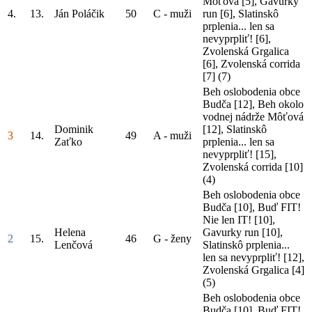
Môťová [5], Gavurky
4.
13.
Ján Poláčik
50
C - muži
run [6], Slatinskô
prplenia... len sa
nevyprpliť! [6],
Zvolenská Grgalica
[6], Zvolenská corrida
[7]
(7)
Beh oslobodenia obce
Budča [12], Beh okolo
vodnej nádrže Môťová
Dominik
[12], Slatinskô
3
14.
49
A - muži
Zaťko
prplenia... len sa
nevyprpliť! [15],
Zvolenská corrida [10]
(4)
Beh oslobodenia obce
Budča [10], Buď FIT!
Nie len IT! [10],
Helena
Gavurky run [10],
2
15.
46
G - ženy
Lenčová
Slatinskô prplenia...
len sa nevyprpliť! [12],
Zvolenská Grgalica [4]
(5)
Beh oslobodenia obce
Budča [10], Buď FIT!