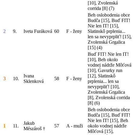
[10], Zvolenská
corrida [8]
(7)
Beh oslobodenia obce
Budča [15], Buď FIT!
Nie len IT! [15],
2
9.
Iveta Furáková
60
F - ženy
Slatinskô prplenia...
len sa nevyprpliť! [15],
Zvolenská Grgalica
[15]
(4)
Buď FIT! Nie len IT!
[10], Beh okolo
vodnej nádrže Môťová
[10], Gavurky run
Ivana
[12], Slatinskô
3
10.
58
F - ženy
Sklenková
prplenia... len sa
nevyprpliť! [10],
Zvolenská Grgalica
[8], Zvolenská corrida
[8]
(6)
Beh oslobodenia obce
Budča [15], Buď FIT!
Nie len IT! [15], Beh
Jakub
1
11.
57
A - muži
okolo vodnej nádrže
Mészároš †
Môťová [15],