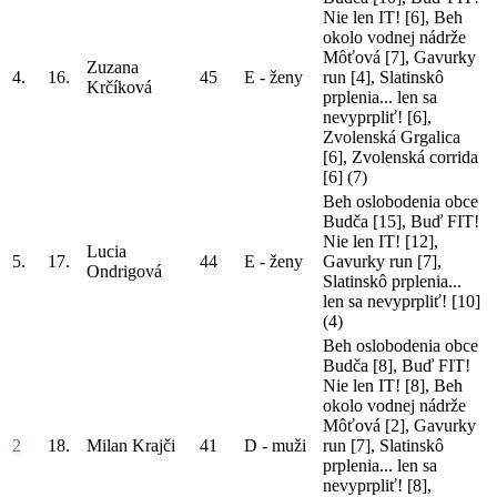
Nie len IT! [6], Beh
okolo vodnej nádrže
Môťová [7], Gavurky
Zuzana
4.
16.
45
E - ženy
run [4], Slatinskô
Krčíková
prplenia... len sa
nevyprpliť! [6],
Zvolenská Grgalica
[6], Zvolenská corrida
[6]
(7)
Beh oslobodenia obce
Budča [15], Buď FIT!
Nie len IT! [12],
Lucia
5.
17.
44
E - ženy
Gavurky run [7],
Ondrigová
Slatinskô prplenia...
len sa nevyprpliť! [10]
(4)
Beh oslobodenia obce
Budča [8], Buď FIT!
Nie len IT! [8], Beh
okolo vodnej nádrže
Môťová [2], Gavurky
2
18.
Milan Krajči
41
D - muži
run [7], Slatinskô
prplenia... len sa
nevyprpliť! [8],