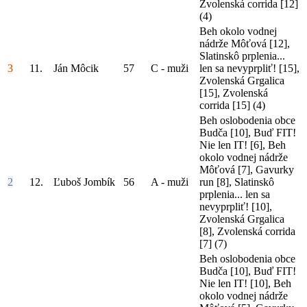
Zvolenská corrida [12]
(4)
Beh okolo vodnej
nádrže Môťová [12],
Slatinskô prplenia...
3
11.
Ján Môcik
57
C - muži
len sa nevyprpliť! [15],
Zvolenská Grgalica
[15], Zvolenská
corrida [15]
(4)
Beh oslobodenia obce
Budča [10], Buď FIT!
Nie len IT! [6], Beh
okolo vodnej nádrže
Môťová [7], Gavurky
2
12.
Ľuboš Jombík
56
A - muži
run [8], Slatinskô
prplenia... len sa
nevyprpliť! [10],
Zvolenská Grgalica
[8], Zvolenská corrida
[7]
(7)
Beh oslobodenia obce
Budča [10], Buď FIT!
Nie len IT! [10], Beh
okolo vodnej nádrže