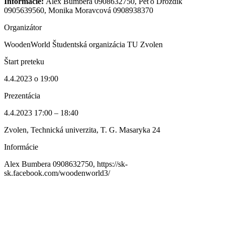
Informácie:
Alex Bumbera 0908632750,
Peťo Drozdík
0905639560, Monika Moravcová 0908938370
Organizátor
WoodenWorld Študentská organizácia TU Zvolen
Štart preteku
4.4.2023 o 19:00
Prezentácia
4.4.2023 17:00 – 18:40
Zvolen, Technická univerzita, T. G. Masaryka 24
Informácie
Alex Bumbera 0908632750, https://sk-
sk.facebook.com/woodenworld3/