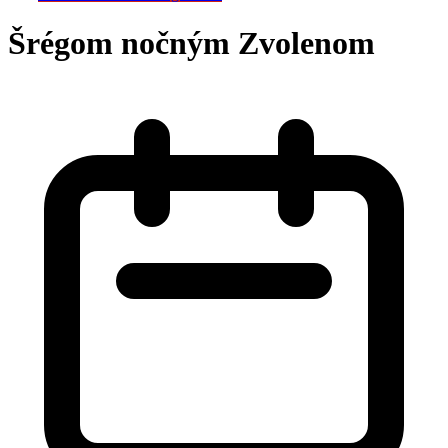
Šrégom nočným Zvolenom