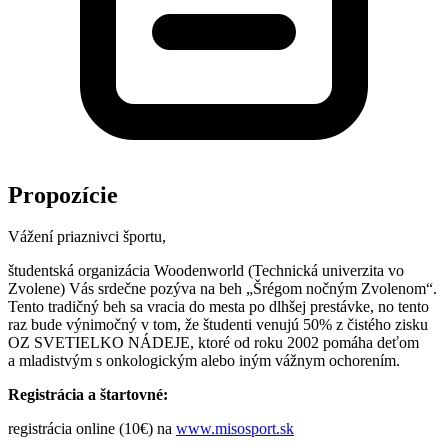
Propozície
Vážení priaznivci športu,
študentská organizácia Woodenworld (Technická univerzita vo
Zvolene) Vás srdečne pozýva na beh „Šrégom nočným Zvolenom“.
Tento tradičný beh sa vracia do mesta po dlhšej prestávke, no tento
raz bude výnimočný v tom, že študenti venujú 50% z čistého zisku
OZ SVETIELKO NÁDEJE, ktoré od roku 2002 pomáha deťom
a mladistvým s onkologickým alebo iným vážnym ochorením.
Registrácia a štartovné:
registrácia online (10€) na
www.misosport.sk