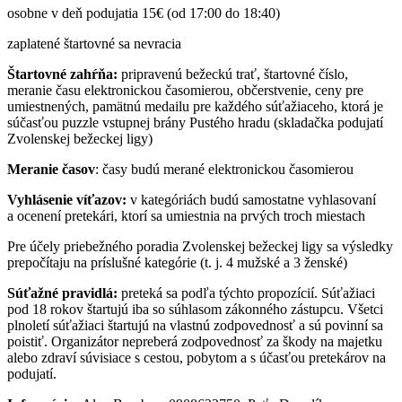
osobne v deň podujatia 15€ (od 17:00 do 18:40)
zaplatené štartovné sa nevracia
Štartovné zahŕňa:
pripravenú bežeckú trať, štartovné číslo,
meranie času elektronickou časomierou, občerstvenie, ceny pre
umiestnených, pamätnú medailu pre každého súťažiaceho, ktorá je
súčasťou puzzle vstupnej brány Pustého hradu (skladačka podujatí
Zvolenskej bežeckej ligy)
Meranie časov
: časy budú merané elektronickou časomierou
Vyhlásenie víťazov:
v kategóriách budú samostatne vyhlasovaní
a ocenení pretekári, ktorí sa umiestnia na prvých troch miestach
Pre účely priebežného poradia Zvolenskej bežeckej ligy sa výsledky
prepočítaju na príslušné kategórie (t. j. 4 mužské a 3 ženské)
Súťažné pravidlá:
preteká sa podľa týchto propozícií. Súťažiaci
pod 18 rokov štartujú iba so súhlasom zákonného zástupcu. Všetci
plnoletí súťažiaci štartujú na vlastnú zodpovednosť a sú povinní sa
poistiť. Organizátor nepreberá zodpovednosť za škody na majetku
alebo zdraví súvisiace s cestou, pobytom a s účasťou pretekárov na
podujatí.