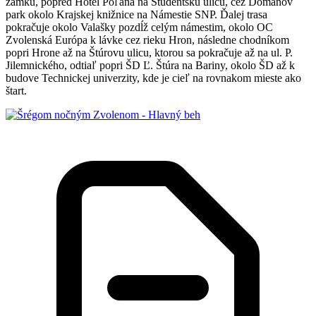
zámku, popred Hotel Poľana na Študentskú ulicu, cez Domanov
park okolo Krajskej knižnice na Námestie SNP. Ďalej trasa
pokračuje okolo Valašky pozdĺž celým námestim, okolo OC
Zvolenská Európa k lávke cez rieku Hron, následne chodníkom
popri Hrone až na Štúrovu ulicu, ktorou sa pokračuje až na ul. P.
Jilemnického, odtiaľ popri ŠD Ľ. Štúra na Bariny, okolo ŠD až k
budove Technickej univerzity, kde je cieľ na rovnakom mieste ako
štart.